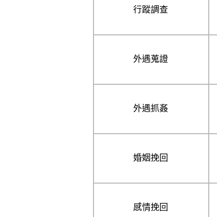
行蹤調查
外遇蒐證
外遇抓姦
婚姻挽回
感情挽回