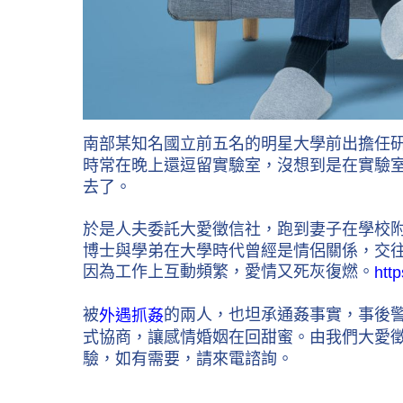
南部某知名國立前五名的明星大學前出擔任
時常在晚上還逗留實驗室，沒想到是在實驗
去了。
於是人夫委託大愛徵信社，跑到妻子在學校
博士與學弟在大學時代曾經是情侶關係，交
因為工作上互動頻繁，愛情又死灰復燃。
htt
被
的兩人，也坦承通姦事實，事後
外遇抓姦
式協商，讓感情婚姻在回甜蜜。由我們大愛
驗，如有需要，請來電諮詢。