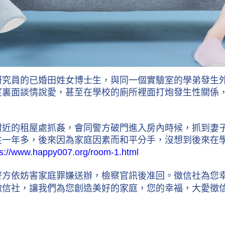
研究員的已婚田姓女博士生，與同一個實驗室的學弟發生
室裏面談情說愛，甚至在學校的廁所裡面打炮發生性關係
附近的租屋處抓姦，會同警方破門進入房內時候，抓到妻
往一年多，後來因為家庭因素而和平分手，沒想到後來在
ps://www.happy007.org/room-1.html
警方依妨害家庭罪嫌送辦，檢察官訊後准回。徵信社為您
徵信社，讓我們為您創造美好的家庭，您的幸福，大愛徵