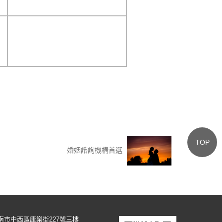
TOP
婚姻諮詢機構首選
南市中西區康樂街227號三樓