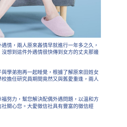
外遇情，兩人原來姦情早就進行一年多之久，
，沒想到這件外遇情很快傳到女方的丈夫那邊
子與學弟抱再一起睡覺，根據了解原來田姓女
學校擔任研究員期間竟然又與舊愛重逢，兩人
幸福努力，幫您解決配偶外遇問題，以溫和方
信社關心您。大愛徵信社具有豐富的徵信經