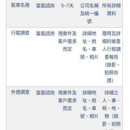
股東名冊
當面諮詢
5~7天
公司名稱
所有詳細
及統一編
資料
號
行蹤調查
當面諮詢
視案件及
詳細地
隨時且詳
客戶需求
址、姓
細的被查
而定
名、車
人行程調
號、相片
查報告
（錄影、
拍照存
證）
外遇調查
當面諮詢
視案件及
詳細地
詳細之
客戶需求
址、姓
人、事、
而定
名、車
時、地、
號、相片
物（錄
影、拍照