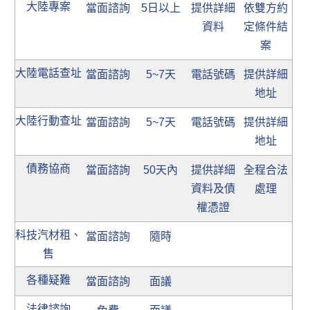
大陸專案
當面諮詢
5日以上
提供詳細
依雙方約
資料
定條件結
案
大陸電話查址
當面諮詢
5~7天
電話號碼
提供詳細
地址
大陸行動查址
當面諮詢
5~7天
電話號碼
提供詳細
地址
債務協商
當面諮詢
50天內
提供詳細
全程合法
資料及債
處理
權憑證
科技汽材租、
當面諮詢
隨時
售
各種疑難
當面諮詢
面議
法律諮詢