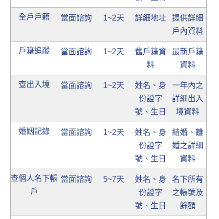
全戶戶籍
當面諮詢
1~2天
詳細地址
提供詳細
戶內資料
戶籍追蹤
當面諮詢
1~2天
舊戶籍資
最新戶籍
料
資料
查出入境
當面諮詢
1~2天
姓名、身
一年內之
份證字
詳細出入
號、生日
境資料
婚姻記錄
當面諮詢
1~2天
姓名、身
結婚、離
份證字
婚之詳細
號、生日
資料
查個人名下帳
當面諮詢
5~7天
姓名、身
名下所有
戶
份證字
之帳號及
號、生日
餘額