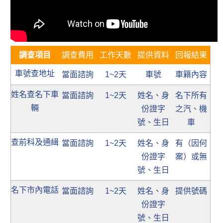
調查項目
調查費用
工作天數
提供資料
回報結果
車號查地址
當面諮詢
1~2天
車號
車籍內容
姓名查名下車
當面諮詢
1~2天
姓名、身
名下所有
輛
份證字
之汽、機
號、生日
車
查前科及通緝
當面諮詢
1~2天
姓名、身
有（因何
份證字
案）或無
號、生日
名下市內電話
當面諮詢
1~2天
姓名、身
提供號碼
份證字
號、生日