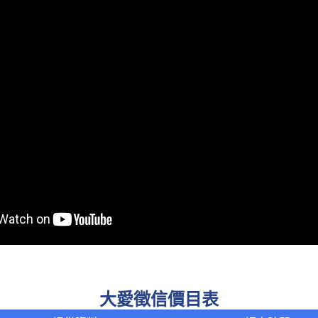
大愛徵信價目表