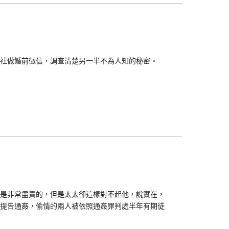
社做婚前徵信，調查清楚另一半不為人知的秘密。
是非常盡責的，但是太太卻這樣對不起他，說實在，
提告通姦，偷情的兩人被依照通姦罪判處半年有期徒