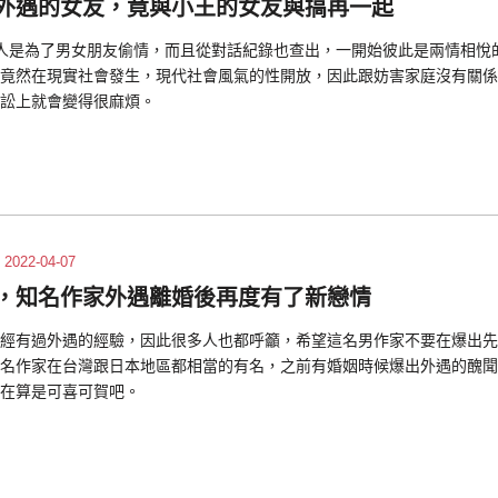
外遇的女友，竟與小王的女友與搞再一起
人是為了男女朋友偷情，而且從對話紀錄也查出，一開始彼此是兩情相悅
竟然在現實社會發生，現代社會風氣的性開放，因此跟妨害家庭沒有關係
訟上就會變得很麻煩。
2022-04-07
，知名作家外遇離婚後再度有了新戀情
經有過外遇的經驗，因此很多人也都呼籲，希望這名男作家不要在爆出先
名作家在台灣跟日本地區都相當的有名，之前有婚姻時候爆出外遇的醜聞
在算是可喜可賀吧。