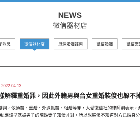
NEWS
徵信器材店
部消息
徵信器材店
感情婚姻諮商
徵信婚姻
徵信業
2022-04-13
樣解釋重婚罪，因此外籍男與台女重婚裝傻也躲不
辯詞，依通姦、重婚、外遇抓姦、相婚等罪，大愛徵信社的律師則表示，
動應該早就被男子的陳姓妻子知情才對，所以說裝傻不知道對方已婚身分