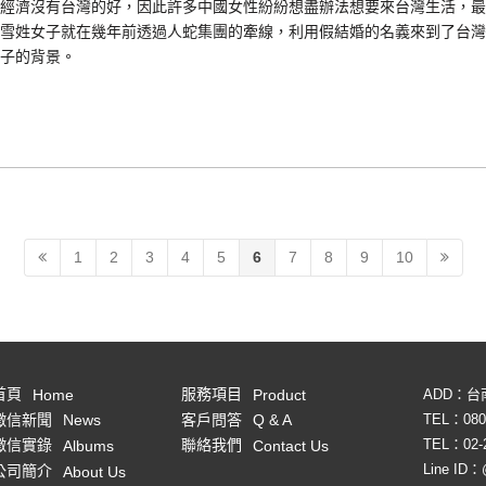
經濟沒有台灣的好，因此許多中國女性紛紛想盡辦法想要來台灣生活，最
雪姓女子就在幾年前透過人蛇集團的牽線，利用假結婚的名義來到了台灣
子的背景。
1
2
3
4
5
6
7
8
9
10
首頁
服務項目
Home
Product
ADD：台
徵信新聞
客戶問答
TEL：
080
News
Q & A
TEL：
02-
徵信實錄
聯絡我們
Albums
Contact Us
Line ID：
公司簡介
About Us