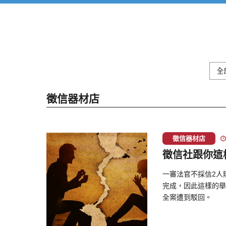
全
徵信器材店
徵信器材店
徵信社跟你這
一審法官不採信2人
完成，因此這樣的舉
全案遭到駁回。