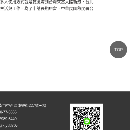
多人使用方式就是乾脆嫁到台灣來當大陸新娘，台北
生活與工作。為了申請長期居留，中華民國移民署台
TOP
南市中西區康樂街227號三樓
0-77-5555
2989-5440
@kly8370v