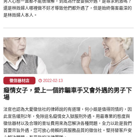
男人心態一直都不能很理解，到底為什麼要搞外遇，是尋求刺激嗎？
還是林姓婦人哪裡做不好才導致他們都外遇了，但是始終傷害最深的
是林姓婦人本人。
徵信器材店
2022-02-13
癡情女子，愛上一個詐騙車手又會外遇的男子下
場
法官也認為大愛徵信社的律師說的有道理，何小姐是值得同情的，因
此宣告緩刑2年，免除這名癡情女入獄服刑外遇。用最專業的態度與
徵信器材以及合理的查址費用來為您解決各種問題，全力以赴是我們
首要宗旨外遇，您可放心倚賴的高服務品質的徵信社。堅持替客戶安