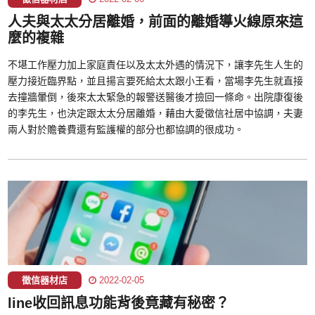
人夫與太太分居離婚，前面的離婚導火線原來這
麼的複雜
不堪工作壓力加上家庭責任以及太太外遇的情況下，讓李先生人生的
壓力接近臨界點，並且揚言要死給太太跟小王看，當場李先生就直接
去撞牆暈倒，後來太太緊急的報警送醫後才撿回一條命。出院康復後
的李先生，也決定跟太太分居離婚，藉由大愛徵信社居中協調，夫妻
兩人對於贍養費還有監護權的部分也都協調的很成功。
徵信器材店
2022-02-05
line收回訊息功能背後竟藏有秘密？